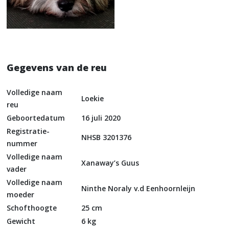
Gegevens van de reu
Volledige naam
Loekie
reu
Geboortedatum
16 juli 2020
Registratie-
NHSB 3201376
nummer
Volledige naam
Xanaway’s Guus
vader
Volledige naam
Ninthe Noraly v.d Eenhoornleijn
moeder
Schofthoogte
25 cm
Gewicht
6 kg