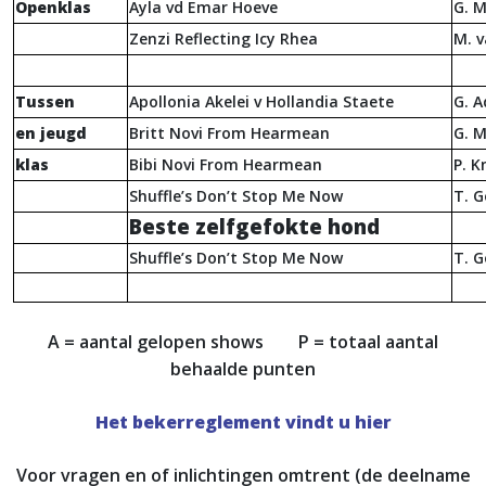
Openklas
Ayla vd Emar Hoeve
G. 
Zenzi Reflecting Icy Rhea
M. v
Tussen
Apollonia Akelei v Hollandia Staete
G. 
en jeugd
Britt Novi From Hearmean
G. 
klas
Bibi Novi From Hearmean
P. K
Shuffle’s Don’t Stop Me Now
T. 
Beste zelfgefokte hond
Shuffle’s Don’t Stop Me Now
T. 
A = aantal gelopen shows P = totaal aantal
behaalde punten
Het bekerreglement vindt u hier
Voor vragen en of inlichtingen omtrent (de deelname