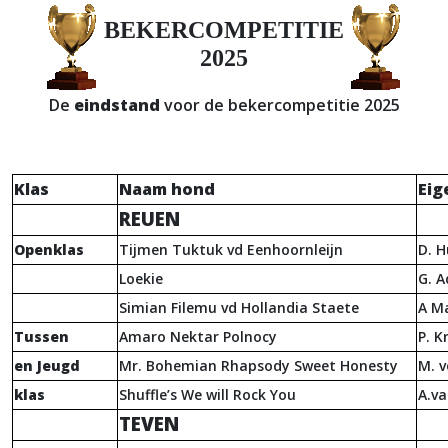
BEKERCOMPETITIE
2025
De
eindstand
voor de bekercompetitie 2025
Klas
Naam hond
Eig
REUEN
Openklas
Tijmen Tuktuk vd Eenhoornleijn
D. 
Loekie
G. 
Simian Filemu vd Hollandia Staete
A Ma
Tussen
Amaro Nektar Polnocy
P. K
en Jeugd
Mr. Bohemian Rhapsody Sweet Honesty
M. 
klas
Shuffle’s We will Rock You
A.va
TEVEN